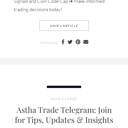
Signals and Coin Code Cap ➔ Make informed
trading decisions today!
BEST TELEGRAM CHANNEL F
VOIR L'ARTICLE
PARTAGEZ
NON CLASSÉ
Astha Trade Telegram: Join
for Tips, Updates & Insights