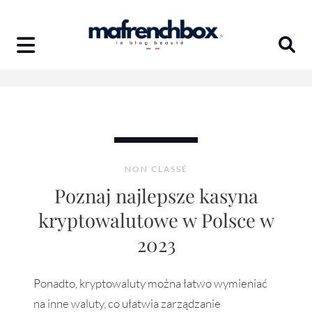
Skip
to
content
NON CLASSÉ
Poznaj najlepsze kasyna
kryptowalutowe w Polsce w
2023
Ponadto, kryptowaluty można łatwo wymieniać
na inne waluty, co ułatwia zarządzanie