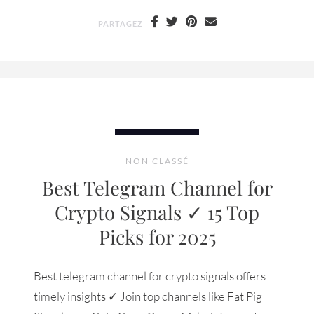
PARTAGEZ
NON CLASSÉ
Best Telegram Channel for
Crypto Signals ✓ 15 Top
Picks for 2025
Best telegram channel for crypto signals offers
timely insights ✓ Join top channels like Fat Pig