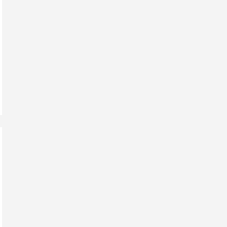
OP PICKS FOR 2025