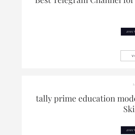
avec
V
tally prime education mo
Ski
avec