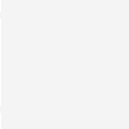
RDOWYCH ONLINE