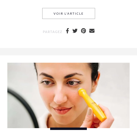
LES MEILLEURES BROSSES À 
VOIR L'ARTICLE
PARTAGEZ