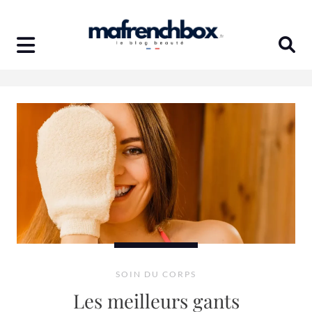
Skip
to
content
SOIN DU CORPS
Les meilleurs gants