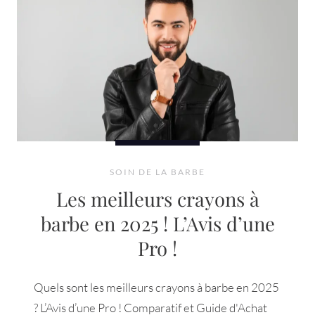
SOIN DE LA BARBE
Les meilleurs crayons à
barbe en 2025 ! L’Avis d’une
Pro !
Quels sont les meilleurs crayons à barbe en 2025
? L’Avis d’une Pro ! Comparatif et Guide d'Achat