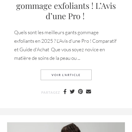
gommage exfoliants ! L’Avis
d’une Pro !
Quels sont les meilleurs gants gommage
exfoliants en 2025 ? L'Avis d'une Pro ! Comparatif
et Guide d'Achat Que vous soyez novice en
matière de soins de la peau ou ...
LES MEILLEURS GANTS GOM
VOIR L'ARTICLE
PARTAGEZ