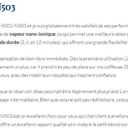
N503
-XS01-N503 et je suis globalement très satisfait de ses perform
ie de
vapeur nano-ionique
, ce qui permet une meilleure absorp
 de durée
(3, 6, et 12 minutes), qui offrent une grande flexibil
sensation de bien-être immédiate. Dès la première utilisation, j
ement un plus, car il prend très peu de place sur ma coiffeuse. De
ous, avec des matériaux robustes qui inspirent confiance.
 que le réservoir d’eau pourrait être légèrement plus grand. Lor
sage intermédiaire. Bien que cela ne soit pas rédhibitoire, cela 
N503 est un excellent choix pour ceux qui cherchent à améliorer
l offre un excellent rapport qualité-prix malgré le petit bémol s