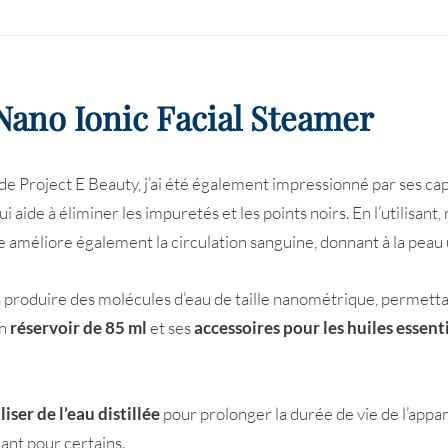
Nano Ionic Facial Steamer
 de Project E Beauty, j’ai été également impressionné par ses cap
qui aide à éliminer les impuretés et les points noirs. En l’utilis
e améliore également la circulation sanguine, donnant à la peau u
é à produire des molécules d’eau de taille nanométrique, permett
on
réservoir de 85 ml
et ses
accessoires pour les huiles essent
liser de l’eau distillée
pour prolonger la durée de vie de l’appare
ant pour certains.