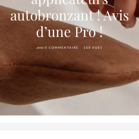
autobronzant ! Avis
d’une Pro !
avec
0 COMMENTAIRE
108 VUES