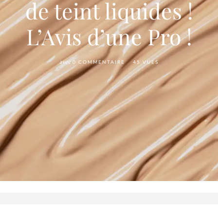
de teint liquides !
L’Avis d’une Pro !
avec
0 COMMENTAIRE
45 VUES