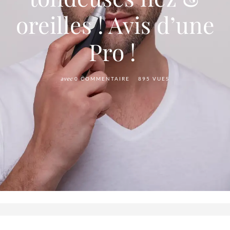
oreilles ! Avis d’une
Pro !
avec
0 COMMENTAIRE
895 VUES