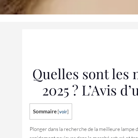
Quelles sont les
2025 ? L’Avis d
Sommaire
[
voir
]
Plonger dans la recherche de la meilleure lampe d
rapidement naviguer dans le marché saturé et tro