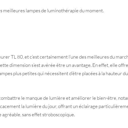
es meilleures lampes de luminothérapie du moment.
rer TL 80, et c’est certainement l’une des meilleures du marché. D
ette dimension s’est avérée être un avantage. En effet, elle off
ampes plus petites qui nécessitent d’être placées à la hauteur d
 combattre le manque de lumière et améliorer le bien-être, no
fficacement la lumière du jour, offrant un éclairage particulièrem
e agréable, sans effet stroboscopique.