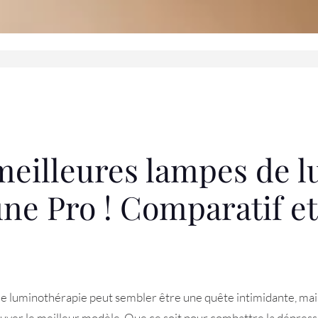
 meilleures lampes de 
’une Pro ! Comparatif et
e luminothérapie peut sembler être une quête intimidante, mais
uver le meilleur modèle. Que ce soit pour combattre la dépress