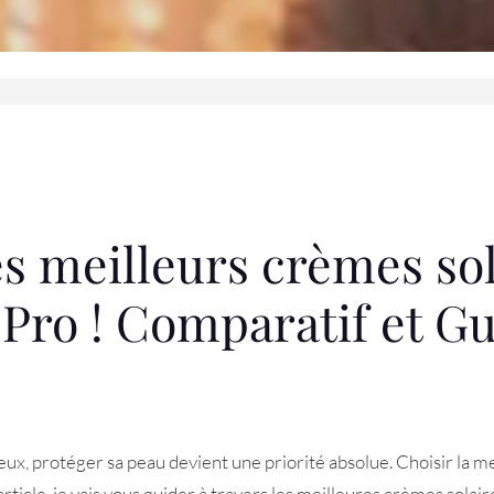
es meilleurs crèmes sol
 Pro ! Comparatif et Gu
le feux, protéger sa peau devient une priorité absolue. Choisir la
rticle, je vais vous guider à travers les meilleures crèmes solai