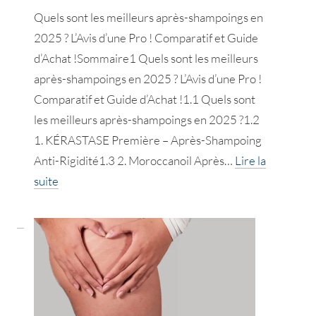
Pro
Quels sont les meilleurs après-shampoings en
!
2025 ? L’Avis d’une Pro ! Comparatif et Guide
d’Achat !Sommaire1 Quels sont les meilleurs
après-shampoings en 2025 ? L’Avis d’une Pro !
Comparatif et Guide d’Achat !1.1 Quels sont
les meilleurs après-shampoings en 2025 ?1.2
1. KÉRASTASE Première – Après-Shampoing
Anti-Rigidité1.3 2. Moroccanoil Après…
Lire la
:
suite
Les
meilleurs
après-
shampoings
en
2025