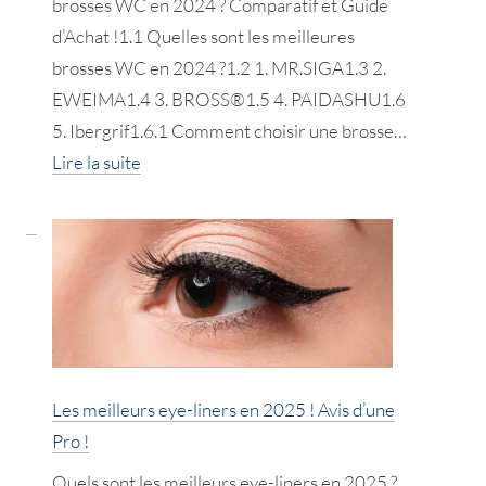
brosses WC en 2024 ? Comparatif et Guide
d’Achat !1.1 Quelles sont les meilleures
brosses WC en 2024 ?1.2 1. MR.SIGA1.3 2.
EWEIMA1.4 3. BROSS®1.5 4. PAIDASHU1.6
5. Ibergrif1.6.1 Comment choisir une brosse…
:
Lire la suite
Les
meilleures
brosses
WC
en
2025
!
Les meilleurs eye-liners en 2025 ! Avis d’une
Pro !
Quels sont les meilleurs eye-liners en 2025 ?