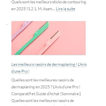
Quels sont les meilleurs sticks de contouring
:
en 2025 ?1.2 1. M. Asam…
Lire la suite
Les
meilleurs
sticks
de
contouring
!
L’Avis
d’une
Les meilleurs rasoirs de dermaplaning ! L’Avis
Pro
d’une Pro !
!
Quelles sont les meilleures rasoirs de
dermaplaning en 2025 ? L’Avis d’une Pro !
Comparatif et Guide d’Achat !Sommaire1
Quelles sont les meilleures rasoirs de