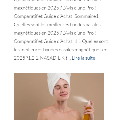
360
magnétiques en 2025 ? L’Avis d’une Pro !
!
Comparatif et Guide d’Achat !Sommaire1
Quelles sont les meilleures bandes nasales
magnétiques en 2025 ? L’Avis d’une Pro !
Comparatif et Guide d’Achat !1.1 Quelles sont
les meilleures bandes nasales magnétiques en
:
2025 ?1.2 1. NASADIL Kit…
Lire la suite
Les
meilleures
bandes
nasales
magnétiques
!
Avis
d’une