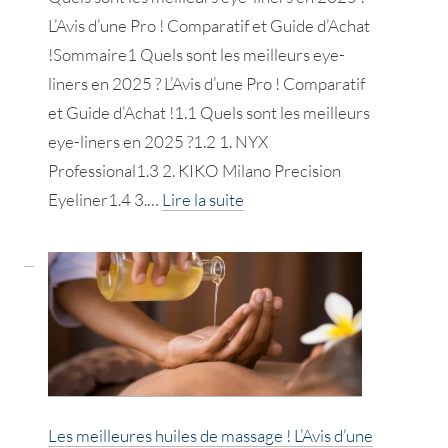
L’Avis d’une Pro ! Comparatif et Guide d’Achat
!Sommaire1 Quels sont les meilleurs eye-
liners en 2025 ? L’Avis d’une Pro ! Comparatif
et Guide d’Achat !1.1 Quels sont les meilleurs
eye-liners en 2025 ?1.2 1. NYX
Professional1.3 2. KIKO Milano Precision
:
Eyeliner1.4 3.…
Lire la suite
Les
meilleurs
eye-
liners
en
2025
!
Avis
Les meilleures huiles de massage ! L’Avis d’une