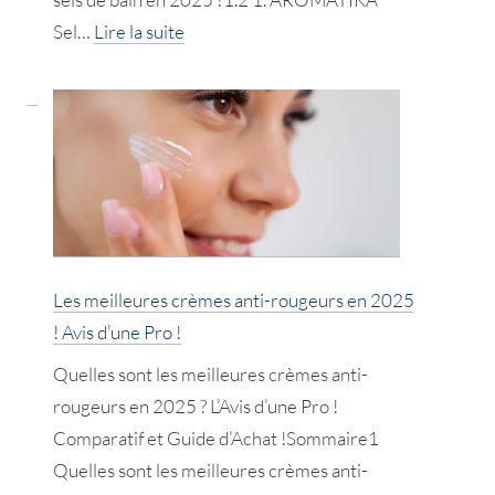
:
Sel…
Lire la suite
Les
meilleurs
sels
de
bain
!
L’Avis
d’une
Les meilleures crèmes anti-rougeurs en 2025
Pro
! Avis d’une Pro !
!
Quelles sont les meilleures crèmes anti-
rougeurs en 2025 ? L’Avis d’une Pro !
Comparatif et Guide d’Achat !Sommaire1
Quelles sont les meilleures crèmes anti-