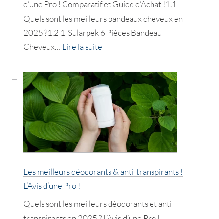
d’une Pro ! Comparatif et Guide d’Achat !1.1
Quels sont les meilleurs bandeaux cheveux en
2025 ?1.2 1. Sularpek 6 Pièces Bandeau
:
Cheveux…
Lire la suite
Les
meilleurs
bandeaux
cheveux
en
2025
!
L’Avis
Les meilleurs déodorants & anti-transpirants !
d’une
L’Avis d’une Pro !
Pro
!
Quels sont les meilleurs déodorants et anti-
transpirants en 2025 ? L’Avis d’une Pro !