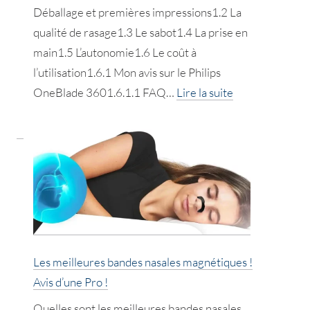
Déballage et premières impressions1.2 La
qualité de rasage1.3 Le sabot1.4 La prise en
main1.5 L’autonomie1.6 Le coût à
l’utilisation1.6.1 Mon avis sur le Philips
:
OneBlade 3601.6.1.1 FAQ…
Lire la suite
Mon
Avis
et
Test
de
Pro
sur
le
Les meilleures bandes nasales magnétiques !
Philips
Avis d’une Pro !
OneBlade
Quelles sont les meilleures bandes nasales