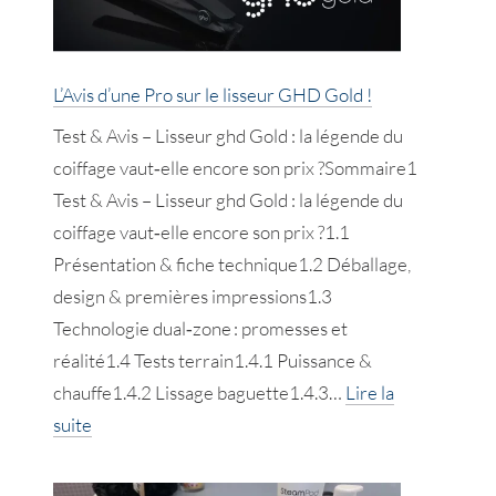
le
sèche-
L’Avis d’une Pro sur le lisseur GHD Gold !
cheveux
Shark
Test & Avis – Lisseur ghd Gold : la légende du
FlexStyle
coiffage vaut‑elle encore son prix ?Sommaire1
!
Test & Avis – Lisseur ghd Gold : la légende du
coiffage vaut‑elle encore son prix ?1.1
Présentation & fiche technique1.2 Déballage,
design & premières impressions1.3
Technologie dual‑zone : promesses et
réalité1.4 Tests terrain1.4.1 Puissance &
chauffe1.4.2 Lissage baguette1.4.3…
Lire la
:
suite
L’Avis
d’une