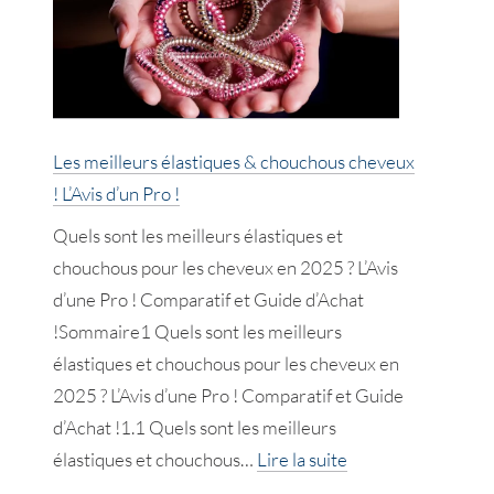
visage
homme
!
L’Avis
d’un
Les meilleurs élastiques & chouchous cheveux
Pro
! L’Avis d’un Pro !
!
Quels sont les meilleurs élastiques et
chouchous pour les cheveux en 2025 ? L’Avis
d’une Pro ! Comparatif et Guide d’Achat
!Sommaire1 Quels sont les meilleurs
élastiques et chouchous pour les cheveux en
2025 ? L’Avis d’une Pro ! Comparatif et Guide
d’Achat !1.1 Quels sont les meilleurs
:
élastiques et chouchous…
Lire la suite
Les