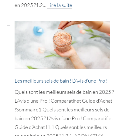
:
en 2025 ?1.2…
Lire la suite
Les
meilleurs
coffrets
cadeaux
beauté
femme
!
Avis
Les meilleurs sels de bain ! L’Avis d’une Pro !
d’une
Quels sont les meilleurs sels de bain en 2025 ?
Pro
L’Avis d’une Pro ! Comparatif et Guide d’Achat
!
!Sommaire1 Quels sont les meilleurs sels de
bain en 2025 ? L’Avis d’une Pro ! Comparatif et
Guide d’Achat !1.1 Quels sont les meilleurs
sels de bain en 2025 ?1.2 1. AROMATIKA