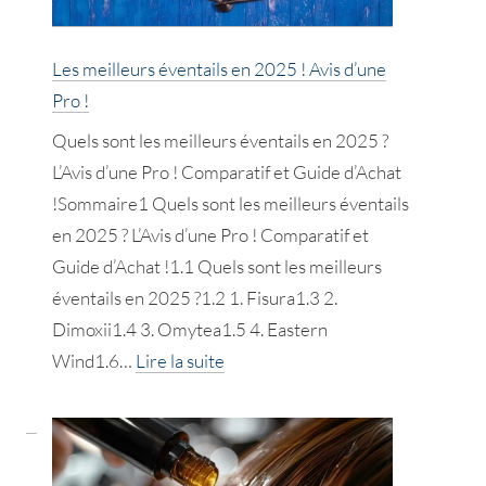
2025
!
Avis
Les meilleurs éventails en 2025 ! Avis d’une
d’une
Pro !
Pro
Quels sont les meilleurs éventails en 2025 ?
L’Avis d’une Pro ! Comparatif et Guide d’Achat
!Sommaire1 Quels sont les meilleurs éventails
en 2025 ? L’Avis d’une Pro ! Comparatif et
Guide d’Achat !1.1 Quels sont les meilleurs
éventails en 2025 ?1.2 1. Fisura1.3 2.
Dimoxii1.4 3. Omytea1.5 4. Eastern
:
Wind1.6…
Lire la suite
Les
meilleurs
éventails
en