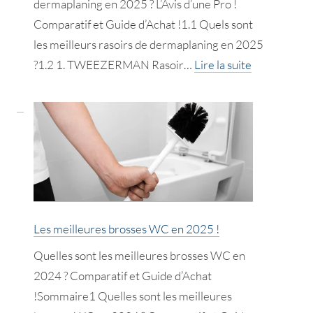
dermaplaning en 2025 ? L’Avis d’une Pro !
Comparatif et Guide d’Achat !1.1 Quels sont
les meilleurs rasoirs de dermaplaning en 2025
:
?1.2 1. TWEEZERMAN Rasoir…
Lire la suite
Les
meilleurs
rasoirs
de
dermaplani
!
L’Avis
d’une
Les meilleures brosses WC en 2025 !
Pro
Quelles sont les meilleures brosses WC en
!
2024 ? Comparatif et Guide d’Achat
!Sommaire1 Quelles sont les meilleures