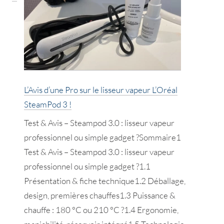
Pro
sur
le
lisseur
GHD
Gold
L’Avis d’une Pro sur le lisseur vapeur L’Oréal
!
SteamPod 3 !
Test & Avis – Steampod 3.0 : lisseur vapeur
professionnel ou simple gadget ?Sommaire1
Test & Avis – Steampod 3.0 : lisseur vapeur
professionnel ou simple gadget ?1.1
Présentation & fiche technique1.2 Déballage,
design, premières chauffes1.3 Puissance &
chauffe : 180 °C ou 210 °C ?1.4 Ergonomie,