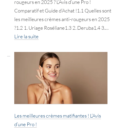
rougeurs en 2025 ? L’Avis d’une Pro !
Comparatif et Guide d’Achat !1.1 Quelles sont
les meilleures crèmes anti-rougeurs en 2025
?1.2 1. Uriage Roséliane1.3 2. Deruba1.4 3.…
:
Lire la suite
Les
meilleures
crèmes
anti-
rougeurs
en
2025
!
Avis
Les meilleures crèmes matifiantes ! L’Avis
d’une
d’une Pro !
Pro