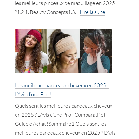
les meilleurs pinceaux de maquillage en 2025
:
?1.2 1. Beauty Concepts1.3…
Lire la suite
Les
meilleurs
pinceaux
de
maquillage
en
2025
!
Les meilleurs bandeaux cheveux en 2025 !
Avis
L’Avis d’une Pro !
d’une
Quels sont les meilleures bandeaux cheveux
Pro
en 2025 ? L’Avis d’une Pro ! Comparatif et
!
Guide d’Achat !Sommaire1 Quels sont les
meilleures bandeaux cheveux en 2025 ? L’Avis