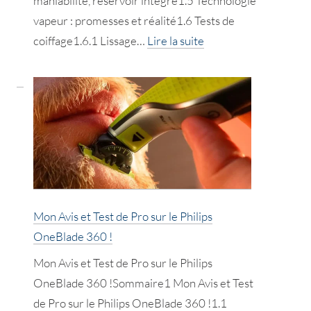
maniabilité, réservoir intégré1.5 Technologie
vapeur : promesses et réalité1.6 Tests de
:
coiffage1.6.1 Lissage…
Lire la suite
L’Avis
d’une
Pro
sur
le
lisseur
vapeur
L’Oréal
Mon Avis et Test de Pro sur le Philips
SteamPod
OneBlade 360 !
3
!
Mon Avis et Test de Pro sur le Philips
OneBlade 360 !Sommaire1 Mon Avis et Test
de Pro sur le Philips OneBlade 360 !1.1