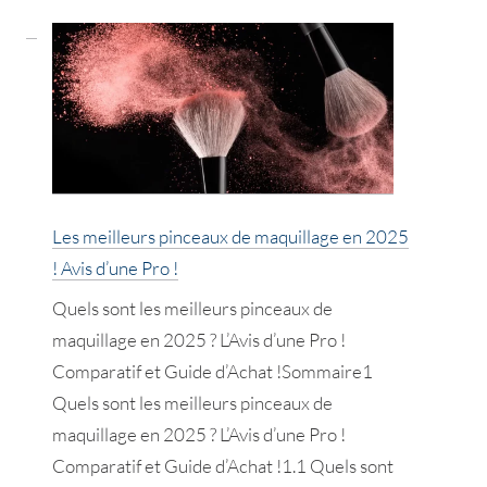
meilleurs
élastiques
&
chouchous
cheveux
!
L’Avis
Les meilleurs pinceaux de maquillage en 2025
d’un
! Avis d’une Pro !
Pro
Quels sont les meilleurs pinceaux de
!
maquillage en 2025 ? L’Avis d’une Pro !
Comparatif et Guide d’Achat !Sommaire1
Quels sont les meilleurs pinceaux de
maquillage en 2025 ? L’Avis d’une Pro !
Comparatif et Guide d’Achat !1.1 Quels sont