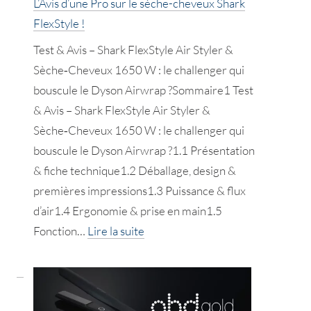
L’Avis d’une Pro sur le sèche-cheveux Shark
FlexStyle !
Test & Avis – Shark FlexStyle Air Styler &
Sèche‑Cheveux 1650 W : le challenger qui
bouscule le Dyson Airwrap ?Sommaire1 Test
& Avis – Shark FlexStyle Air Styler &
Sèche‑Cheveux 1650 W : le challenger qui
bouscule le Dyson Airwrap ?1.1 Présentation
& fiche technique1.2 Déballage, design &
premières impressions1.3 Puissance & flux
d’air1.4 Ergonomie & prise en main1.5
:
Fonction…
Lire la suite
L’Avis
d’une
Pro
sur