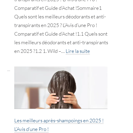
Comparatif et Guide d’Achat !Sommaire1
Quels sont les meilleurs déodorants et anti-
transpirants en 2025 ? L’Avis d’une Pro !
Comparatif et Guide d’Achat !1.1 Quels sont
les meilleurs déodorants et anti-transpirants
:
en 2025 ?1.2 1. Wild –…
Lire la suite
Les
meilleurs
déodorants
&
anti-
transpirants
!
L’Avis
Les meilleurs après-shampoings en 2025 !
d’une
L’Avis d’une Pro !